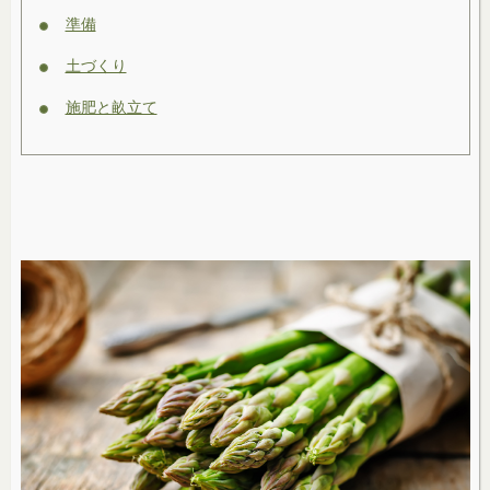
準備
土づくり
施肥と畝立て