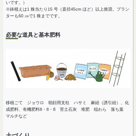
いです。）
※鉢植えは1 株当たり15 号（直径45cm ほど）以上推奨。プラン
ターも60 ㎝で1 株までです。
必要な道具と基本肥料
移植ごて ジョウロ 朝顔用支柱 ハサミ 麻紐（誘引紐）、化
成肥料、有機肥料8・8・8 苦土石灰 堆肥 稲わら 落ち葉
マルチなど
土づくり