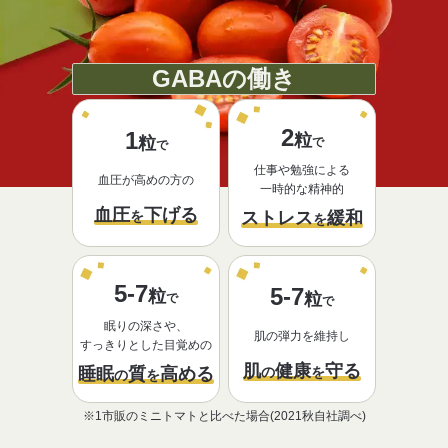
GABAの
働き
2
1
粒
粒
で
で
仕事や勉強による
血圧が高めの方の
一時的な精神的
血圧
下げる
を
ストレス
緩和
を
5-7
5-7
粒
粒
で
で
眠りの深さや、
肌の弾力を維持し
すっきりとした目覚めの
肌
健康
守る
の
を
睡眠
質
高める
の
を
※1市販のミニトマトと比べた場合(2021秋自社調べ)