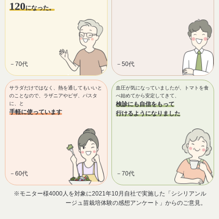
120
になった。
－70代
－50代
サラダだけではなく、熱を通してもいいと
血圧が気になっていましたが、トマトを食
のことなので、ラザニアやピザ、パスタ
べ始めてから安定してきて、
に、と
検診にも自信をもって
手軽に使っています
行けるようになりました
－60代
－70代
※モニター様4000人を対象に2021年10月自社で実施した「シシリアンル
ージュ苗栽培体験の感想アンケート」からのご意見。