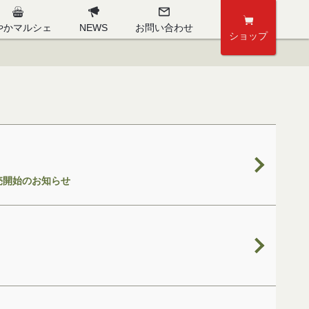
やかマルシェ
NEWS
お問い合わせ
ショップ
お問い合わせ
レシピ
て方
個人のお客様
ガスの育て方
法人のお客様
ーン）
ーンの育て方
菜類・マメ類）
量）
売開始のお知らせ