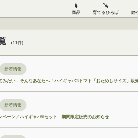
商品
育てるひろば
健
機能性表示食品
栽培ガイド
ハイギャバ
美味しいトマトの育
トマト
覧
(
11
件)
ハイギャバ
美味しいアスパラ
トマトピューレー
野菜の種（トマト・スイートコ
美味しいスイートコ
野菜の種（葉菜類・根菜類・果
新着情報
野菜の肥料：家庭菜園用（小容
てみたい…そんなあなたへ！ハイギャバ®トマト「おためしサイズ」販
野菜の苗（トマト）：季節限定
新着情報
ンペーン／ハイギャバ®セット 期間限定販売のお知らせ