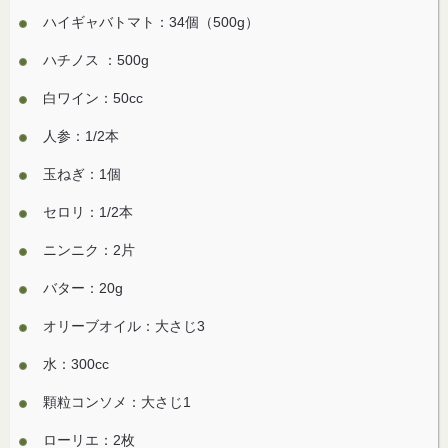
ハイギャバトマト：34個（500g）
ハチノス ：500g
白ワイン：50cc
人参：1/2本
玉ねぎ：1個
セロリ：1/2本
ニンニク：2片
バター：20g
オリーブオイル：大さじ3
水：300cc
顆粒コンソメ：大さじ1
ローリエ：2枚