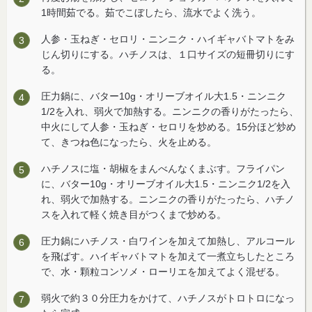
1時間茹でる。茹でこぼしたら、流水でよく洗う。
人参・玉ねぎ・セロリ・ニンニク・ハイギャバトマトをみ
じん切りにする。ハチノスは、１口サイズの短冊切りにす
る。
圧力鍋に、バター10g・オリーブオイル大1.5・ニンニク
1/2を入れ、弱火で加熱する。ニンニクの香りがたったら、
中火にして人参・玉ねぎ・セロリを炒める。15分ほど炒め
て、きつね色になったら、火を止める。
ハチノスに塩・胡椒をまんべんなくまぶす。フライパン
に、バター10g・オリーブオイル大1.5・ニンニク1/2を入
れ、弱火で加熱する。ニンニクの香りがたったら、ハチノ
スを入れて軽く焼き目がつくまで炒める。
圧力鍋にハチノス・白ワインを加えて加熱し、アルコール
を飛ばす。ハイギャバトマトを加えて一煮立ちしたところ
で、水・顆粒コンソメ・ローリエを加えてよく混ぜる。
弱火で約３０分圧力をかけて、ハチノスがトロトロになっ