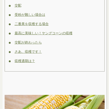
交配
受粉が難しい場合は
二番果を収穫する場合
最高に美味しい！ヤングコーンの収穫
交配が終わったら
さあ、収穫です！
収穫適期は？